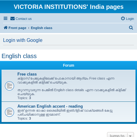
VICTORIA INSTITUTIONS' India pages
Contact us
Login
S
Front page
English class
e
Login with Google
a
r
English class
c
h
Forum
Free class
ക്ളാസ് പേജുകളിലേക്ക് പോകാനായി ആദ്യം Free class എന്ന
വാക്കുകളിൽ ക്ളിക്ക് ചെയ്യുക.
തുറന്നുവരുന്ന പേജിൽ English class details എന്ന വാക്കുകളിൽ ക്ളിക്ക്
ചെയ്യുക.
Topics:
3
American English accent - reading
ഇത് ഉന്നത ഭാഷാ ശൈലിയിൽ ഇങ്ഗ്ളിഷ് വാക്യങ്ങൾ കേട്ടു
പരിചയിക്കാനുള്ള ഇടമാണ്.
Topics:
3
Jump to