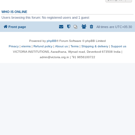
WHO IS ONLINE
Users browsing this forum: No registered users and 1 guest
Front page
All times are
UTC+05:30
Powered by
phpBB
® Forum Software © phpBB Limited
Privacy
|
eterms
|
Refund policy
|
About us
|
Terms
|
Shipping & delivery
|
Support us
VICTORIA INSTITUTIONS, Aaradhana, Wynad road, Deverkovil 673508 India |
admn@victoria.org.in | ⁺91 9656100722