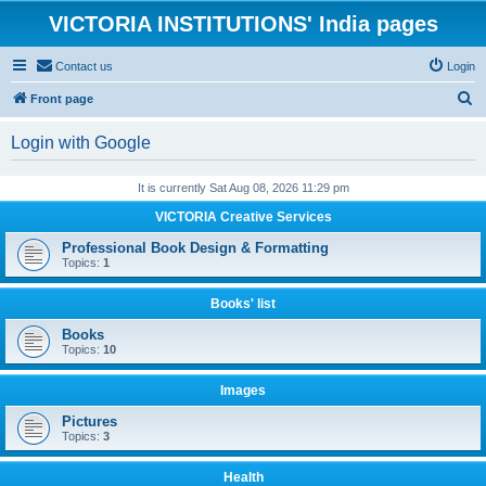
VICTORIA INSTITUTIONS' India pages
Contact us
Login
S
Front page
e
Login with Google
a
r
It is currently Sat Aug 08, 2026 11:29 pm
c
VICTORIA Creative Services
h
Professional Book Design & Formatting
Topics:
1
Books' list
Books
Topics:
10
Images
Pictures
Topics:
3
Health