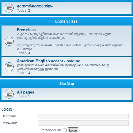
മാനസികാരോഗ്യം
Topics:
2
English class
Free class
ക്ളാസ് പേജുകളിലേക്ക് പോകാനായി ആദ്യം Free class എന്ന
വാക്കുകളിൽ ക്ളിക്ക് ചെയ്യുക.
തുറന്നുവരുന്ന പേജിൽ English class details എന്ന വാക്കുകളിൽ ക്ളിക്ക്
ചെയ്യുക.
Topics:
3
American English accent - reading
ഇത് ഉന്നത ഭാഷാ ശൈലിയിൽ ഇങ്ഗ്ളിഷ് വാക്യങ്ങൾ കേട്ടു
പരിചയിക്കാനുള്ള ഇടമാണ്.
Topics:
3
Site Map
All pages
Topics:
1
LOGIN
Username:
Password:
Remember me