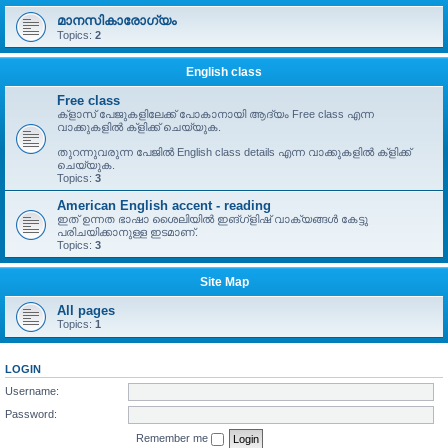
മാനസികാരോഗ്യം
Topics:
2
English class
Free class
ക്ളാസ് പേജുകളിലേക്ക് പോകാനായി ആദ്യം Free class എന്ന
വാക്കുകളിൽ ക്ളിക്ക് ചെയ്യുക.
തുറന്നുവരുന്ന പേജിൽ English class details എന്ന വാക്കുകളിൽ ക്ളിക്ക്
ചെയ്യുക.
Topics:
3
American English accent - reading
ഇത് ഉന്നത ഭാഷാ ശൈലിയിൽ ഇങ്ഗ്ളിഷ് വാക്യങ്ങൾ കേട്ടു
പരിചയിക്കാനുള്ള ഇടമാണ്.
Topics:
3
Site Map
All pages
Topics:
1
LOGIN
Username:
Password:
Remember me