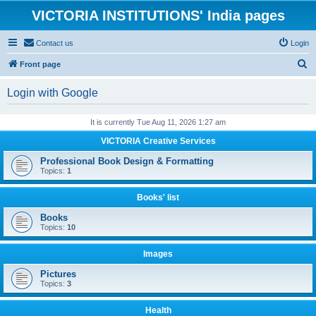
VICTORIA INSTITUTIONS' India pages
Contact us
Login
S
Front page
e
Login with Google
a
r
It is currently Tue Aug 11, 2026 1:27 am
c
VICTORIA Creative Services
h
Professional Book Design & Formatting
Topics:
1
Books' list
Books
Topics:
10
Images
Pictures
Topics:
3
Health