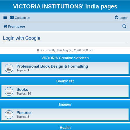
VICTORIA INSTITUTIONS' India pages
Contact us
Login
S
Front page
e
Login with Google
a
r
It is currently Thu Aug 06, 2026 5:08 pm
c
VICTORIA Creative Services
h
Professional Book Design & Formatting
Topics:
1
Books' list
Books
Topics:
10
Images
Pictures
Topics:
3
Health