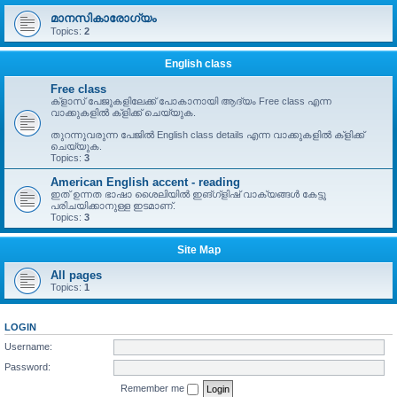
മാനസികാരോഗ്യം
Topics:
2
English class
Free class
ക്ളാസ് പേജുകളിലേക്ക് പോകാനായി ആദ്യം Free class എന്ന
വാക്കുകളിൽ ക്ളിക്ക് ചെയ്യുക.
തുറന്നുവരുന്ന പേജിൽ English class details എന്ന വാക്കുകളിൽ ക്ളിക്ക്
ചെയ്യുക.
Topics:
3
American English accent - reading
ഇത് ഉന്നത ഭാഷാ ശൈലിയിൽ ഇങ്ഗ്ളിഷ് വാക്യങ്ങൾ കേട്ടു
പരിചയിക്കാനുള്ള ഇടമാണ്.
Topics:
3
Site Map
All pages
Topics:
1
LOGIN
Username:
Password:
Remember me