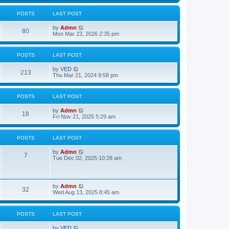
w
t
POSTS
LAST POST
h
e
V
by
Admn
l
80
i
Mon Mar 23, 2026 2:35 pm
a
e
t
w
e
t
s
POSTS
LAST POST
h
t
e
p
V
by
VED
l
o
213
i
Thu Mar 21, 2024 9:58 pm
a
s
e
t
t
w
e
t
s
POSTS
LAST POST
h
t
e
p
V
by
Admn
l
o
18
i
Fri Nov 21, 2025 5:29 am
a
s
e
t
t
w
e
t
s
POSTS
LAST POST
h
t
e
p
V
by
Admn
l
o
7
i
Tue Dec 02, 2025 10:28 am
a
s
e
t
t
w
e
t
s
h
t
V
by
Admn
e
32
p
i
Wed Aug 13, 2025 8:45 am
l
o
e
a
s
w
t
t
t
e
POSTS
LAST POST
h
s
e
t
V
by
VED
l