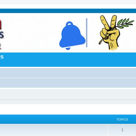
es
TOPICS
1