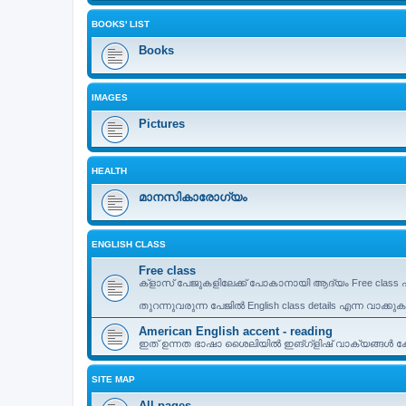
BOOKS' LIST
Books
IMAGES
Pictures
HEALTH
മാനസികാരോഗ്യം
ENGLISH CLASS
Free class
ക്ളാസ് പേജുകളിലേക്ക് പോകാനായി ആദ്യം Free class എ
തുറന്നുവരുന്ന പേജിൽ English class details എന്ന വാക്കു
American English accent - reading
ഇത് ഉന്നത ഭാഷാ ശൈലിയിൽ ഇങ്ഗ്ളിഷ് വാക്യങ്ങൾ കേട്
SITE MAP
All pages