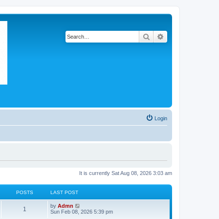
Search
Advanced search
Login
It is currently Sat Aug 08, 2026 3:03 am
POSTS
LAST POST
V
by
Admn
1
i
Sun Feb 08, 2026 5:39 pm
e