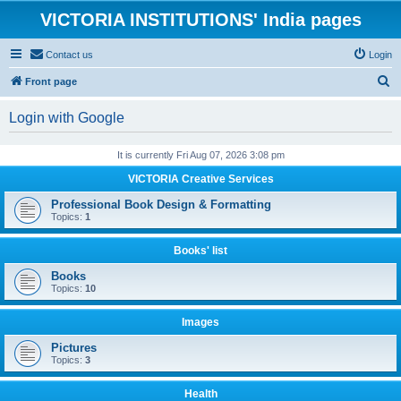
VICTORIA INSTITUTIONS' India pages
Contact us
Login
S
Front page
e
Login with Google
a
r
It is currently Fri Aug 07, 2026 3:08 pm
c
VICTORIA Creative Services
h
Professional Book Design & Formatting
Topics:
1
Books' list
Books
Topics:
10
Images
Pictures
Topics:
3
Health