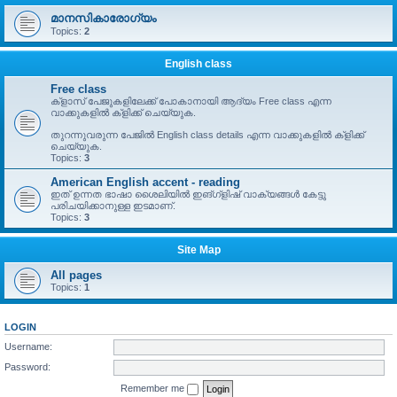
മാനസികാരോഗ്യം
Topics:
2
English class
Free class
ക്ളാസ് പേജുകളിലേക്ക് പോകാനായി ആദ്യം Free class എന്ന
വാക്കുകളിൽ ക്ളിക്ക് ചെയ്യുക.
തുറന്നുവരുന്ന പേജിൽ English class details എന്ന വാക്കുകളിൽ ക്ളിക്ക്
ചെയ്യുക.
Topics:
3
American English accent - reading
ഇത് ഉന്നത ഭാഷാ ശൈലിയിൽ ഇങ്ഗ്ളിഷ് വാക്യങ്ങൾ കേട്ടു
പരിചയിക്കാനുള്ള ഇടമാണ്.
Topics:
3
Site Map
All pages
Topics:
1
LOGIN
Username:
Password:
Remember me