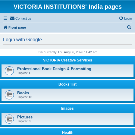
VICTORIA INSTITUTIONS' India pages
Contact us
Login
S
Front page
e
Login with Google
a
r
It is currently Thu Aug 06, 2026 11:42 am
c
VICTORIA Creative Services
h
Professional Book Design & Formatting
Topics:
1
Books' list
Books
Topics:
10
Images
Pictures
Topics:
3
Health