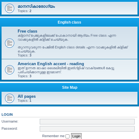
മാനസികാരോഗ്യം
Topics:
2
English class
Free class
ക്ളാസ് പേജുകളിലേക്ക് പോകാനായി ആദ്യം Free class എന്ന
വാക്കുകളിൽ ക്ളിക്ക് ചെയ്യുക.
തുറന്നുവരുന്ന പേജിൽ English class details എന്ന വാക്കുകളിൽ ക്ളിക്ക്
ചെയ്യുക.
Topics:
3
American English accent - reading
ഇത് ഉന്നത ഭാഷാ ശൈലിയിൽ ഇങ്ഗ്ളിഷ് വാക്യങ്ങൾ കേട്ടു
പരിചയിക്കാനുള്ള ഇടമാണ്.
Topics:
3
Site Map
All pages
Topics:
1
LOGIN
Username:
Password:
Remember me