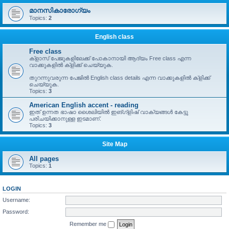
മാനസികാരോഗ്യം
Topics:
2
English class
Free class
ക്ളാസ് പേജുകളിലേക്ക് പോകാനായി ആദ്യം Free class എന്ന
വാക്കുകളിൽ ക്ളിക്ക് ചെയ്യുക.
തുറന്നുവരുന്ന പേജിൽ English class details എന്ന വാക്കുകളിൽ ക്ളിക്ക്
ചെയ്യുക.
Topics:
3
American English accent - reading
ഇത് ഉന്നത ഭാഷാ ശൈലിയിൽ ഇങ്ഗ്ളിഷ് വാക്യങ്ങൾ കേട്ടു
പരിചയിക്കാനുള്ള ഇടമാണ്.
Topics:
3
Site Map
All pages
Topics:
1
LOGIN
Username:
Password:
Remember me