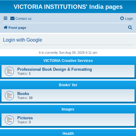
VICTORIA INSTITUTIONS' India pages
Contact us
Login
S
Front page
e
Login with Google
a
r
It is currently Sun Aug 09, 2026 6:11 am
c
VICTORIA Creative Services
h
Professional Book Design & Formatting
Topics:
1
Books' list
Books
Topics:
10
Images
Pictures
Topics:
3
Health