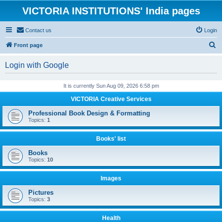
VICTORIA INSTITUTIONS' India pages
Contact us
Login
S
Front page
e
Login with Google
a
r
It is currently Sun Aug 09, 2026 6:58 pm
c
VICTORIA Creative Services
h
Professional Book Design & Formatting
Topics:
1
Books' list
Books
Topics:
10
Images
Pictures
Topics:
3
Health