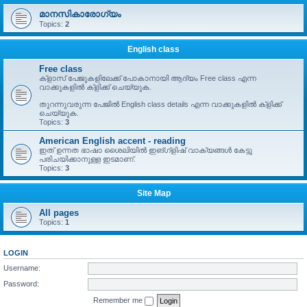
മാനസികാരോഗ്യം
Topics:
2
English class
Free class
ക്ളാസ് പേജുകളിലേക്ക് പോകാനായി ആദ്യം Free class എന്ന
വാക്കുകളിൽ ക്ളിക്ക് ചെയ്യുക.
തുറന്നുവരുന്ന പേജിൽ English class details എന്ന വാക്കുകളിൽ ക്ളിക്ക്
ചെയ്യുക.
Topics:
3
American English accent - reading
ഇത് ഉന്നത ഭാഷാ ശൈലിയിൽ ഇങ്ഗ്ളിഷ് വാക്യങ്ങൾ കേട്ടു
പരിചയിക്കാനുള്ള ഇടമാണ്.
Topics:
3
Site Map
All pages
Topics:
1
LOGIN
Username:
Password:
Remember me